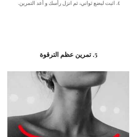
٤. اثبت لبضع ثواني، ثم انزل رأسك و أعد التمرين.
5. تمرين عظم الترقوة