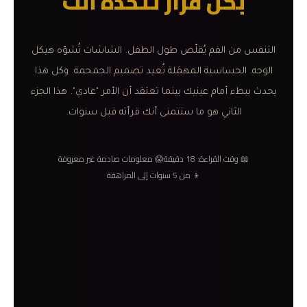
بكل قرار تتخذه أنت
التنفس من الفم يُقلّص طول الطفل. الشاشات تُشوّه هيكل
الوجه. الحساسية المهمَلة تُعيد تصميم الجمجمة. وكل هذا
يحدث ببطء أمام عينيك بينما تعتقد أن الأمر "عادي". هذا الجزء
الثاني هو ما ستتمنى أنك قرأته قبل سنوات.
📖 وقت القراءة: 18 دقيقة
😱 معلومات صادمة غير معروفة
👦 من 5 سنوات إلى المراهقة